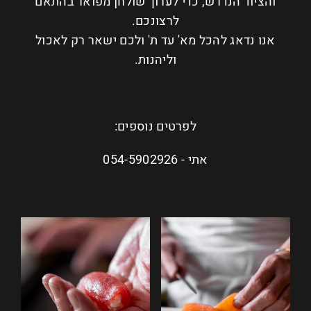
והציוד הנדרש, כדי לערוך שולחן מפואר בהתאם
לרצונכם.
אנו נדאג להכל מא' עד ת' ולכם ישאר רק לאכול
וליהנות.
לפרטים נוספים:
אתי - 054-5902926
לפתיחת
לפתיחת
התמונה
התמונה
+
+
בגדול
בגדול
-
-