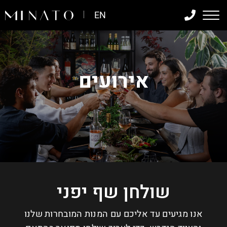
דלג לתוכן
דלג לסרגל הניווט
חילתו
EN
ל
ף
ינטרנט,
חץ
נטר
אירועים
די
עבור
אזור
וכן
רכזי
שולחן שף יפני
אנו מגיעים עד אליכם עם המנות המובחרות שלנו